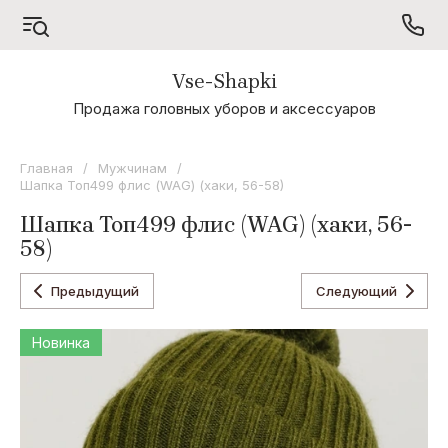
Vse-Shapki
А - Я
Продажа головных уборов и аксессуаров
Коллекция
Odyssey
Главная
/
Мужчинам
/
Шапка Топ499 флис (WAG) (хаки, 56-58)
Коллекция
Oxygon
Шапка Топ499 флис (WAG) (хаки, 56-
58)
Коллекция
Flamenco
Предыдущий
Следующий
Коллекция
Noryalli
Новинка
Коллекция
Dispacci
Коллекция
Wag
Concept