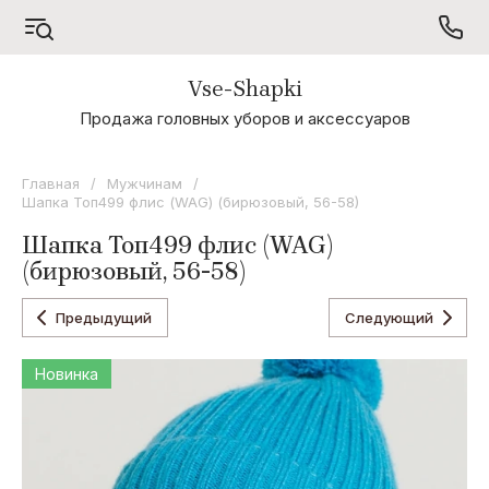
Vse-Shapki
А - Я
Продажа головных уборов и аксессуаров
Коллекция
Odyssey
Главная
/
Мужчинам
/
Шапка Топ499 флис (WAG) (бирюзовый, 56-58)
Коллекция
Oxygon
Шапка Топ499 флис (WAG)
(бирюзовый, 56-58)
Коллекция
Flamenco
Предыдущий
Следующий
Коллекция
Noryalli
Новинка
Коллекция
Dispacci
Коллекция
Wag
Concept