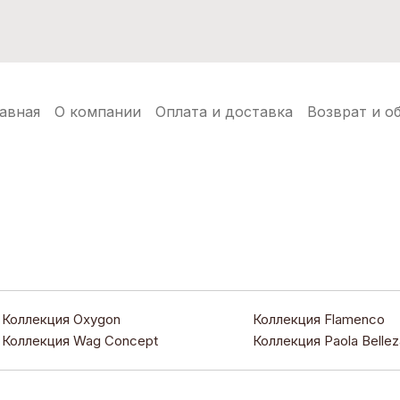
нуды
Балаклавы
Шапки ушанки
Аксессуары
Но
авная
О компании
Оплата и доставка
Возврат и о
Коллекция Oxygon
Коллекция Flamenco
Коллекция Wag Concept
Коллекция Paola Bellez