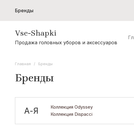
Бренды
Женщинам
Мужчинам
Шарфы и с
Vse-Shapki
Акции
Гл
А - Я
Продажа головных уборов и аксессуаров
Коллекция Odyssey
Коллекция Oxygon
Главная
/
Бренды
Коллекция Flamenco
Бренды
Коллекция Noryalli
Коллекция Dispacci
Коллекция Wag Concept
Коллекция Odyssey
А-Я
Коллекция Dispacci
Коллекция Paola Belleza