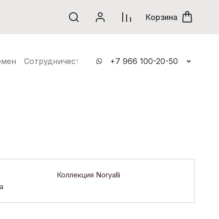
винки
Корзина
бмен
Сотрудничество
Контакты
+7 966 100-20-50
Коллекция Noryalli
a