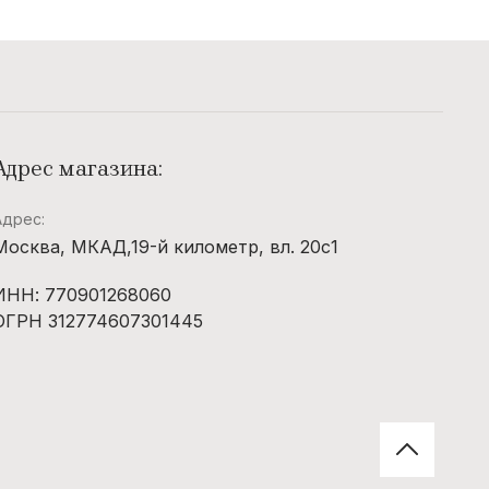
Адрес магазина:
Адрес:
Москва, МКАД,19-й километр, вл. 20с1
ИНН: 770901268060
ОГРН 312774607301445