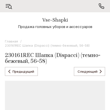
Vse-Shapki
А - Я
Продажа головных уборов и аксессуаров
Коллекция
Odyssey
Главная
/
230161REC Шапка (Dispacci) (темно-бежевый, 56-58)
Коллекция
Oxygon
230161REC Шапка (Dispacci) (темно-
бежевый, 56-58)
Коллекция
Flamenco
Предыдущий
Следующий
Коллекция
Noryalli
Коллекция
Dispacci
Коллекция
Wag
Concept