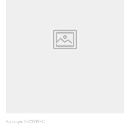
Коллекция
Paola
Belleza
Артикул:
230161REC