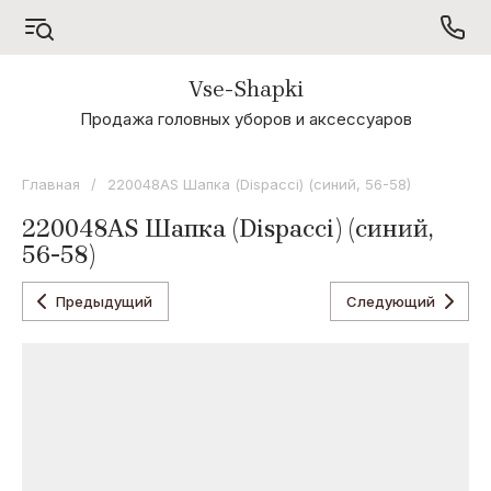
Vse-Shapki
А - Я
Продажа головных уборов и аксессуаров
Коллекция
Odyssey
Главная
/
220048AS Шапка (Dispacci) (синий, 56-58)
Коллекция
220048AS Шапка (Dispacci) (синий,
Oxygon
56-58)
Коллекция
Flamenco
Предыдущий
Следующий
Коллекция
Noryalli
Коллекция
Dispacci
Коллекция
Wag
Concept