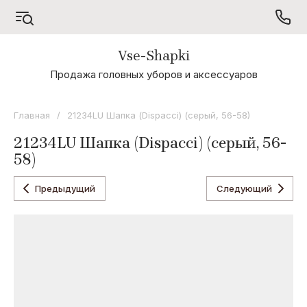
Vse-Shapki
А - Я
Продажа головных уборов и аксессуаров
Коллекция
Odyssey
Главная
/
21234LU Шапка (Dispacci) (серый, 56-58)
Коллекция
21234LU Шапка (Dispacci) (серый, 56-
Oxygon
58)
Коллекция
Flamenco
Предыдущий
Следующий
Коллекция
Noryalli
Коллекция
Dispacci
Коллекция
Wag
Concept