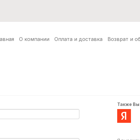
нуды
Балаклавы
Шапки ушанки
Аксессуары
Но
авная
О компании
Оплата и доставка
Возврат и о
Также Вы