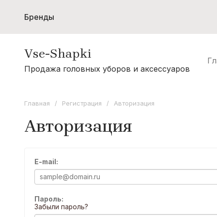
Бренды
Женщинам
Мужчинам
Шарфы и с
Vse-Shapki
Акции
Гл
А - Я
Продажа головных уборов и аксессуаров
Коллекция Odyssey
Коллекция Oxygon
Главная
/
Регистрация
/
Авторизация
Коллекция Flamenco
Авторизация
Коллекция Noryalli
Коллекция Dispacci
E-mail:
Коллекция Wag Concept
Коллекция Paola Belleza
Пароль:
Забыли пароль?