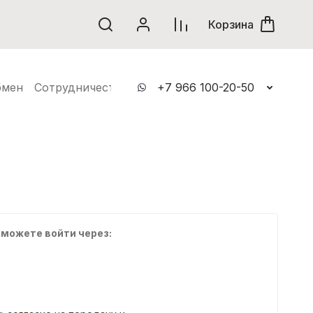
винки
Корзина
бмен
Сотрудничество
Контакты
+7 966 100-20-50
 можете войти через: