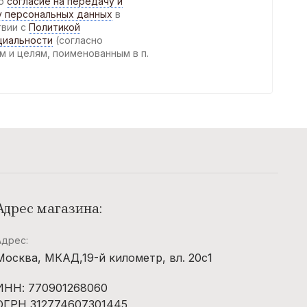
аю
согласие на передачу и
у персональных данных
в
твии с
Политикой
циальности
(согласно
м и целям, поименованным в п.
)
Адрес магазина:
Адрес:
Москва, МКАД,19-й километр, вл. 20с1
ИНН: 770901268060
ОГРН 312774607301445