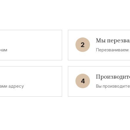
Мы перезв
2
 нам
Перезваниваем 
Производит
4
ами адресу
Вы производит