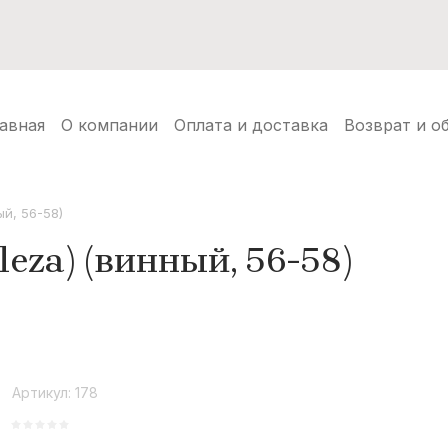
нуды
Балаклавы
Шапки ушанки
Аксессуары
Но
авная
О компании
Оплата и доставка
Возврат и о
ый, 56-58)
leza) (винный, 56-58)
Артикул:
178