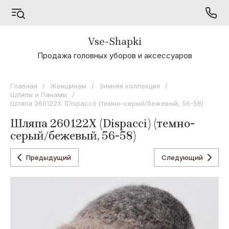
Vse-Shapki
А - Я
Продажа головных уборов и аксессуаров
Коллекция
Odyssey
Главная
/
Женщинам
/
Зимняя коллекция
/
Шляпы и Панамы
/
Коллекция
Шляпа 260122X (Dispacci) (темно-серый/бежевый, 56-58)
Oxygon
Шляпа 260122X (Dispacci) (темно-
Коллекция
серый/бежевый, 56-58)
Flamenco
Коллекция
Предыдущий
Следующий
Noryalli
Коллекция
Dispacci
Коллекция
Wag
Concept