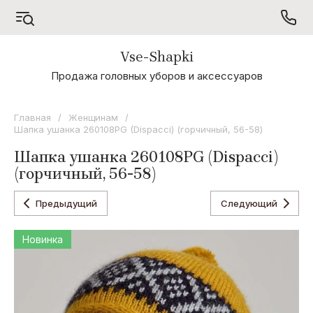
Vse-Shapki
А - Я
Продажа головных уборов и аксессуаров
Коллекция
Odyssey
Главная
/
Женщинам
/
Шапка ушанка 260108PG (Dispacci) (горчичный, 56-58)
Коллекция
Oxygon
Шапка ушанка 260108PG (Dispacci)
(горчичный, 56-58)
Коллекция
Flamenco
Предыдущий
Следующий
Коллекция
Noryalli
Новинка
Коллекция
Dispacci
Коллекция
Wag
Concept