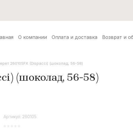
нуды
Балаклавы
Шапки ушанки
Аксессуары
Но
авная
О компании
Оплата и доставка
Возврат и о
ерет 260105FX (Dispacci) (шоколад, 56-58)
ci) (шоколад, 56-58)
Артикул:
260105