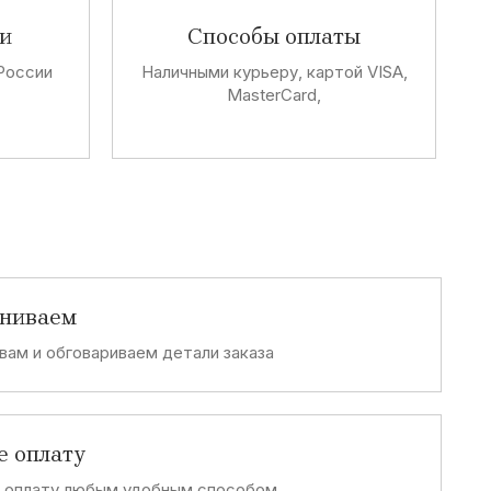
и
Способы оплаты
России
Наличными курьеру, картой VISA,
MasterCard,
аниваем
вам и обговариваем детали заказа
е оплату
е оплату любым удобным способом