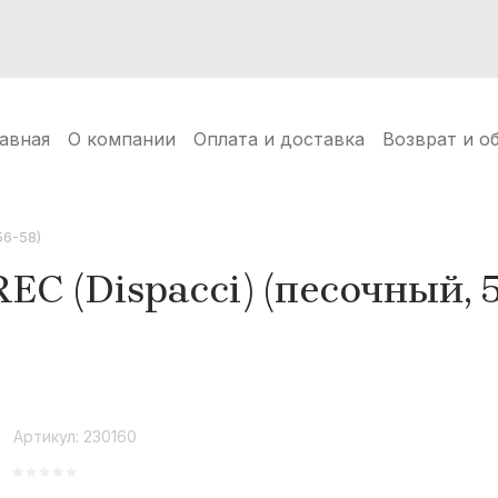
нуды
Балаклавы
Шапки ушанки
Аксессуары
Но
авная
О компании
Оплата и доставка
Возврат и о
56-58)
С (Dispacci) (песочный, 5
Артикул:
230160