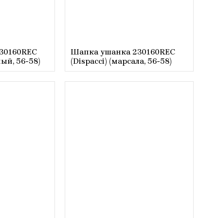
30160REС
Шапка ушанка 230160REС
ный, 56-58)
(Dispacci) (марсала, 56-58)