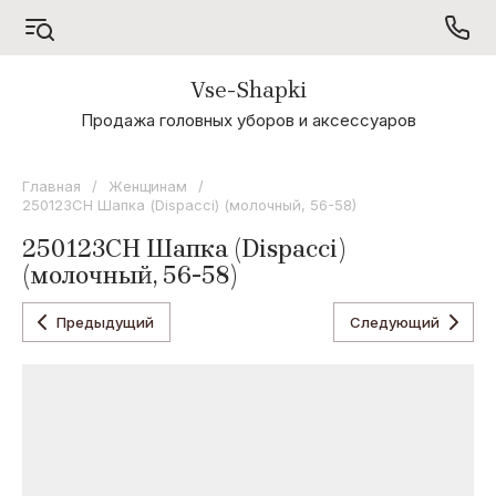
Vse-Shapki
А - Я
Продажа головных уборов и аксессуаров
Коллекция
Odyssey
Главная
/
Женщинам
/
250123CH Шапка (Dispacci) (молочный, 56-58)
Коллекция
Oxygon
250123CH Шапка (Dispacci)
(молочный, 56-58)
Коллекция
Flamenco
Предыдущий
Следующий
Коллекция
Noryalli
Коллекция
Dispacci
Коллекция
Wag
Concept