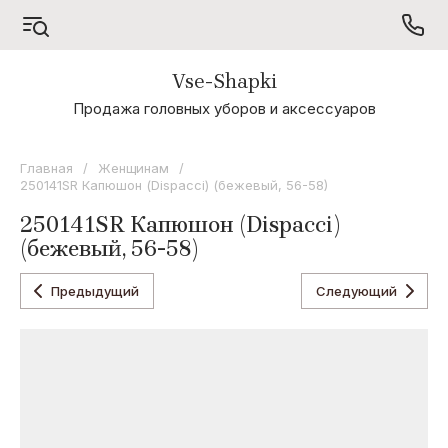
Vse-Shapki
А - Я
Продажа головных уборов и аксессуаров
Коллекция
Odyssey
Главная
/
Женщинам
/
250141SR Капюшон (Dispacci) (бежевый, 56-58)
Коллекция
Oxygon
250141SR Капюшон (Dispacci)
(бежевый, 56-58)
Коллекция
Flamenco
Предыдущий
Следующий
Коллекция
Noryalli
Коллекция
Dispacci
Коллекция
Wag
Concept