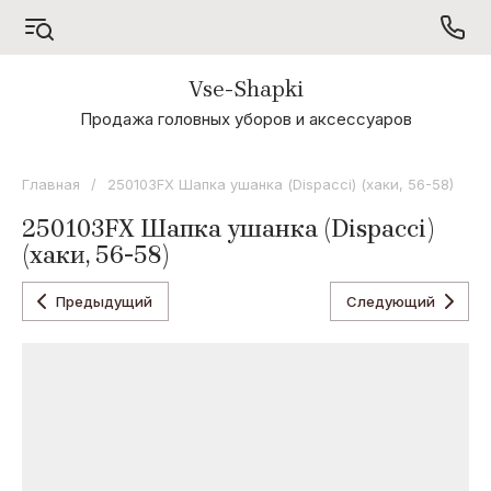
Vse-Shapki
А - Я
Продажа головных уборов и аксессуаров
Коллекция
Odyssey
Главная
/
250103FX Шапка ушанка (Dispacci) (хаки, 56-58)
Коллекция
250103FX Шапка ушанка (Dispacci)
Oxygon
(хаки, 56-58)
Коллекция
Flamenco
Предыдущий
Следующий
Коллекция
Noryalli
Коллекция
Dispacci
Коллекция
Wag
Concept