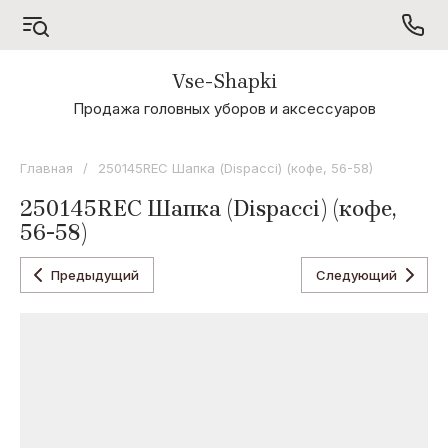
Vse-Shapki
А - Я
Продажа головных уборов и аксессуаров
Коллекция
Odyssey
Главная
/
250145REC Шапка (Dispacci) (кофе, 56-58)
Коллекция
250145REC Шапка (Dispacci) (кофе,
Oxygon
56-58)
Коллекция
Flamenco
Предыдущий
Следующий
Коллекция
Noryalli
Коллекция
Dispacci
Коллекция
Wag
Concept