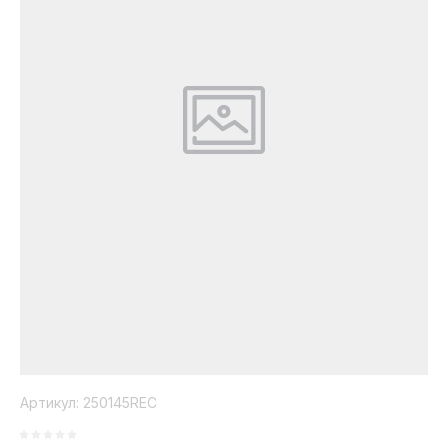
Коллекция
Paola
Belleza
Артикул:
250145REC