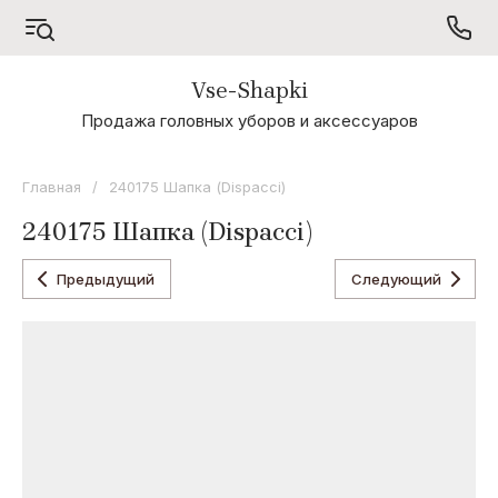
Vse-Shapki
А - Я
Продажа головных уборов и аксессуаров
Коллекция
Odyssey
Главная
/
240175 Шапка (Dispacci)
Коллекция
240175 Шапка (Dispacci)
Oxygon
Коллекция
Предыдущий
Следующий
Flamenco
Коллекция
Noryalli
Коллекция
Dispacci
Коллекция
Wag
Concept