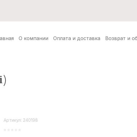
нуды
Балаклавы
Шапки ушанки
Аксессуары
Но
авная
О компании
Оплата и доставка
Возврат и о
i)
Артикул:
240198