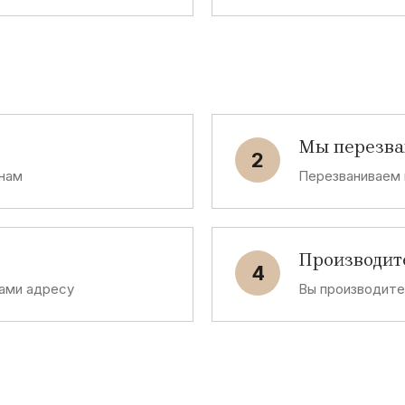
Мы перезв
2
 нам
Перезваниваем 
Производит
4
ами адресу
Вы производит