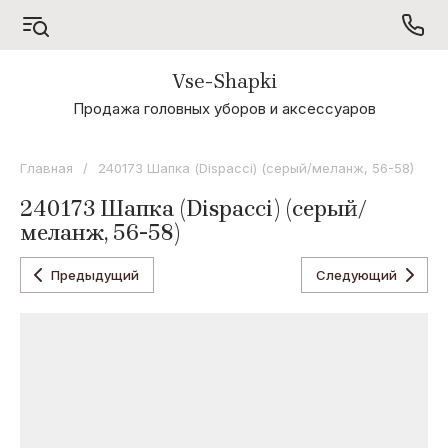
Vse-Shapki
А - Я
Продажа головных уборов и аксессуаров
Коллекция
Odyssey
Главная
/
240173 Шапка (Dispacci) (серый/меланж, 56-58)
Коллекция
240173 Шапка (Dispacci) (серый/
Oxygon
меланж, 56-58)
Коллекция
Flamenco
Предыдущий
Следующий
Коллекция
Noryalli
Коллекция
Dispacci
Коллекция
Wag
Concept