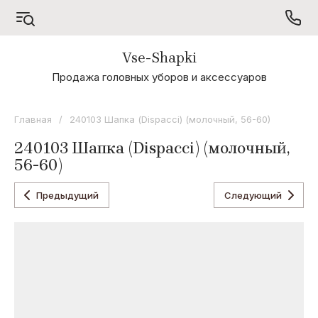
Vse-Shapki
А - Я
Продажа головных уборов и аксессуаров
Коллекция
Odyssey
Главная
/
240103 Шапка (Dispacci) (молочный, 56-60)
Коллекция
240103 Шапка (Dispacci) (молочный,
Oxygon
56-60)
Коллекция
Flamenco
Предыдущий
Следующий
Коллекция
Noryalli
Коллекция
Dispacci
Коллекция
Wag
Concept