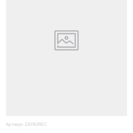
Коллекция
Paola
Belleza
Артикул:
230163REC