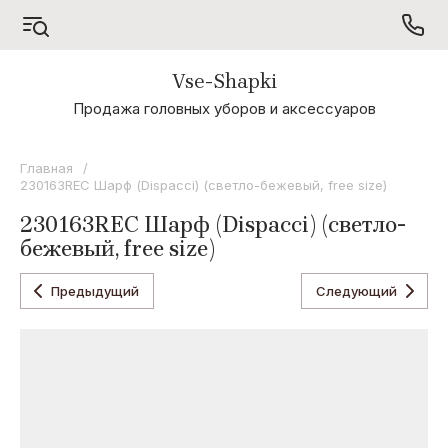
Vse-Shapki
А - Я
Продажа головных уборов и аксессуаров
Коллекция
Odyssey
Главная
/
230163REC Шарф (Dispacci) (светло-бежевый, free size)
Коллекция
Oxygon
230163REC Шарф (Dispacci) (светло-
бежевый, free size)
Коллекция
Flamenco
Предыдущий
Следующий
Коллекция
Noryalli
Коллекция
Dispacci
Коллекция
Wag
Concept