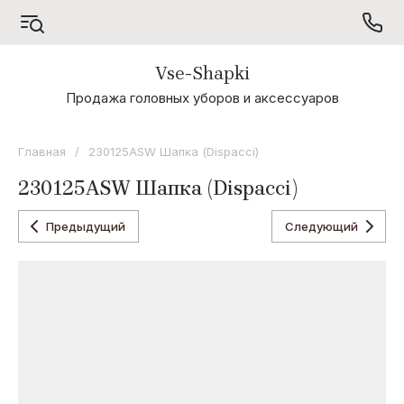
Vse-Shapki
А - Я
Продажа головных уборов и аксессуаров
Коллекция
Odyssey
Главная
/
230125ASW Шапка (Dispacci)
Коллекция
230125ASW Шапка (Dispacci)
Oxygon
Коллекция
Предыдущий
Следующий
Flamenco
Коллекция
Noryalli
Коллекция
Dispacci
Коллекция
Wag
Concept