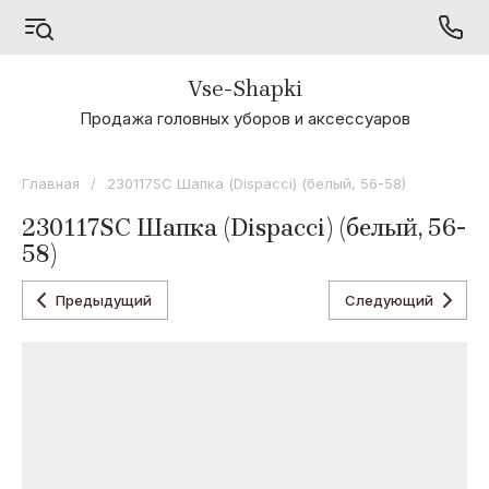
Vse-Shapki
А - Я
Продажа головных уборов и аксессуаров
Коллекция
Odyssey
Главная
/
230117SC Шапка (Dispacci) (белый, 56-58)
Коллекция
230117SC Шапка (Dispacci) (белый, 56-
Oxygon
58)
Коллекция
Flamenco
Предыдущий
Следующий
Коллекция
Noryalli
Коллекция
Dispacci
Коллекция
Wag
Concept