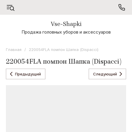
Vse-Shapki
А - Я
Продажа головных уборов и аксессуаров
Коллекция
Odyssey
Главная
/
220054FLA помпон Шапка (Dispacci)
Коллекция
220054FLA помпон Шапка (Dispacci)
Oxygon
Коллекция
Предыдущий
Следующий
Flamenco
Коллекция
Noryalli
Коллекция
Dispacci
Коллекция
Wag
Concept