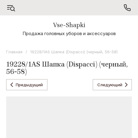
Vse-Shapki
А - Я
Продажа головных уборов и аксессуаров
Коллекция
Odyssey
Главная
/
19228/1AS Шапка (Dispacci) (черный, 56-58)
Коллекция
19228/1AS Шапка (Dispacci) (черный,
Oxygon
56-58)
Коллекция
Flamenco
Предыдущий
Следующий
Коллекция
Noryalli
Коллекция
Dispacci
Коллекция
Wag
Concept