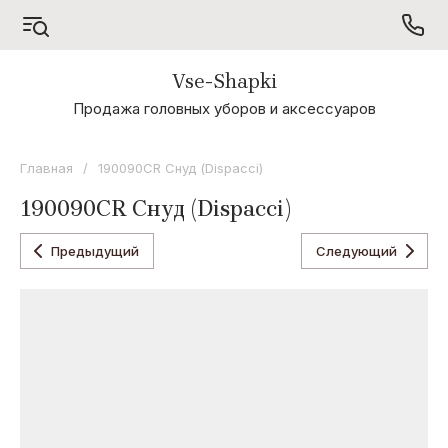
Vse-Shapki
А - Я
Продажа головных уборов и аксессуаров
Коллекция
Odyssey
Главная
/
190090CR Снуд (Dispacci)
Коллекция
190090CR Снуд (Dispacci)
Oxygon
Коллекция
Предыдущий
Следующий
Flamenco
Коллекция
Noryalli
Коллекция
Dispacci
Коллекция
Wag
Concept