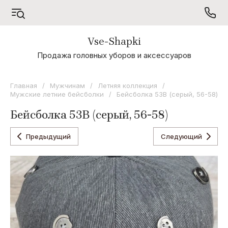
Vse-Shapki
А - Я
Продажа головных уборов и аксессуаров
Коллекция
Odyssey
Главная
/
Мужчинам
/
Летняя коллекция
/
Мужские летние бейсболки
/
Бейсболка 53B (серый, 56-58)
Коллекция
Oxygon
Бейсболка 53B (серый, 56-58)
Коллекция
Flamenco
Предыдущий
Следующий
Коллекция
Noryalli
Коллекция
Dispacci
Коллекция
Wag
Concept