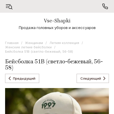
Vse-Shapki
А - Я
Продажа головных уборов и аксессуаров
Коллекция
Odyssey
Главная
/
Женщинам
/
Летняя коллекция
/
Женские летние бейсболки
/
Коллекция
Бейсболка 51B (светло-бежевый, 56-58)
Oxygon
Бейсболка 51B (светло-бежевый, 56-
Коллекция
58)
Flamenco
Коллекция
Предыдущий
Следующий
Noryalli
Коллекция
Dispacci
Коллекция
Wag
Concept