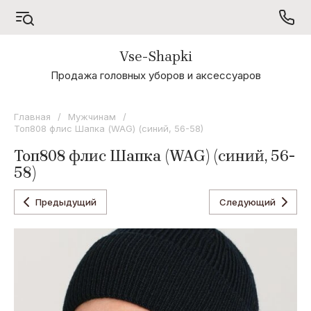
Vse-Shapki
А - Я
Продажа головных уборов и аксессуаров
Коллекция
Odyssey
Главная
/
Мужчинам
/
Топ808 флис Шапка (WAG) (синий, 56-58)
Коллекция
Oxygon
Топ808 флис Шапка (WAG) (синий, 56-
58)
Коллекция
Flamenco
Предыдущий
Следующий
Коллекция
Noryalli
Коллекция
Dispacci
Коллекция
Wag
Concept