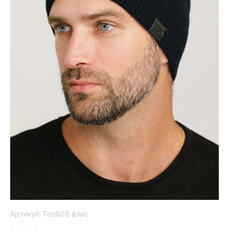
Коллекция
Paola
Belleza
Артикул:
Топ808 флис