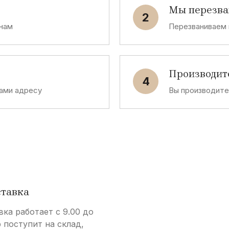
Мы перезв
2
 нам
Перезваниваем 
Производит
4
ами адресу
Вы производит
ставка
вка работает с 9.00 до
р поступит на склад,