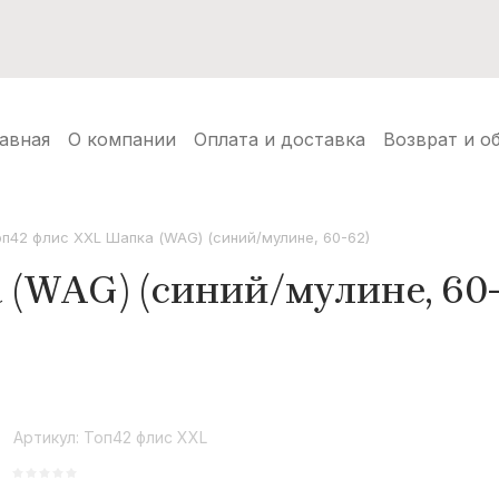
нуды
Балаклавы
Шапки ушанки
Аксессуары
Но
авная
О компании
Оплата и доставка
Возврат и о
оп42 флис XXL Шапка (WAG) (синий/мулине, 60-62)
(WAG) (синий/мулине, 60-
Артикул:
Топ42 флис XXL