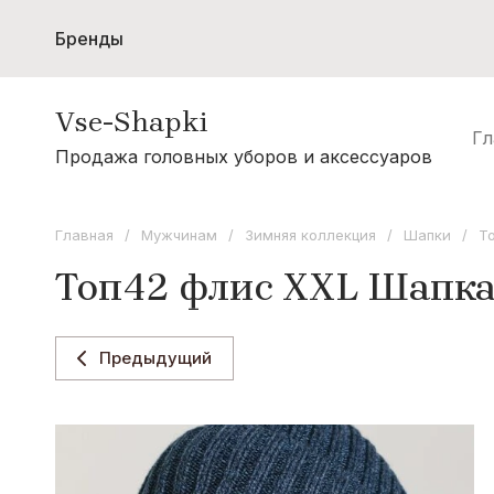
Бренды
Женщинам
Мужчинам
Шарфы и с
Vse-Shapki
Акции
Гл
А - Я
Продажа головных уборов и аксессуаров
Коллекция Odyssey
Коллекция Oxygon
Главная
/
Мужчинам
/
Зимняя коллекция
/
Шапки
/
Т
Коллекция Flamenco
Топ42 флис XXL Шапка 
Коллекция Noryalli
Коллекция Dispacci
Предыдущий
Коллекция Wag Concept
Коллекция Paola Belleza