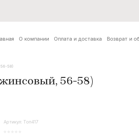
нуды
Балаклавы
Шапки ушанки
Аксессуары
Но
авная
О компании
Оплата и доставка
Возврат и о
56-58)
жинсовый, 56-58)
Артикул:
Топ417