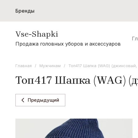
Бренды
Женщинам
Мужчинам
Шарфы и с
Vse-Shapki
Акции
Гл
А - Я
Продажа головных уборов и аксессуаров
Коллекция Odyssey
Коллекция Oxygon
Главная
/
Мужчинам
/
Топ417 Шапка (WAG) (джинсовый, 
Коллекция Flamenco
Топ417 Шапка (WAG) (д
Коллекция Noryalli
Коллекция Dispacci
Предыдущий
Коллекция Wag Concept
Коллекция Paola Belleza