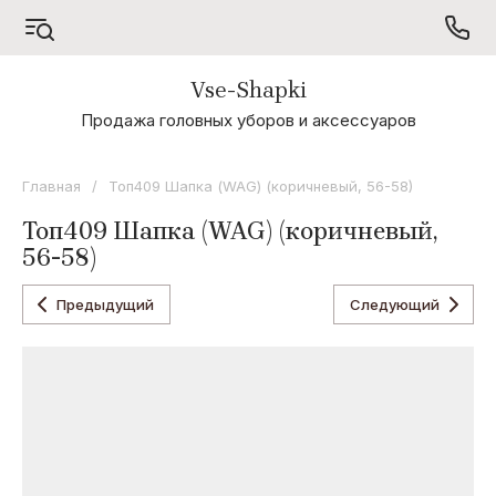
Vse-Shapki
А - Я
Продажа головных уборов и аксессуаров
Коллекция
Odyssey
Главная
/
Топ409 Шапка (WAG) (коричневый, 56-58)
Коллекция
Топ409 Шапка (WAG) (коричневый,
Oxygon
56-58)
Коллекция
Flamenco
Предыдущий
Следующий
Коллекция
Noryalli
Коллекция
Dispacci
Коллекция
Wag
Concept