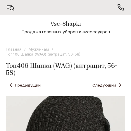
Vse-Shapki
А - Я
Продажа головных уборов и аксессуаров
Коллекция
Odyssey
Главная
/
Мужчинам
/
Топ406 Шапка (WAG) (антрацит, 56-58)
Коллекция
Oxygon
Топ406 Шапка (WAG) (антрацит, 56-
58)
Коллекция
Flamenco
Предыдущий
Следующий
Коллекция
Noryalli
Коллекция
Dispacci
Коллекция
Wag
Concept