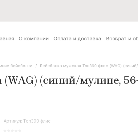
нуды
Балаклавы
Шапки ушанки
Аксессуары
Но
авная
О компании
Оплата и доставка
Возврат и о
мние бейсболки
/
Бейсболка мужская Топ390 флис (WAG) (синий/
 (WAG) (синий/мулине, 56
Артикул:
Топ390 флис