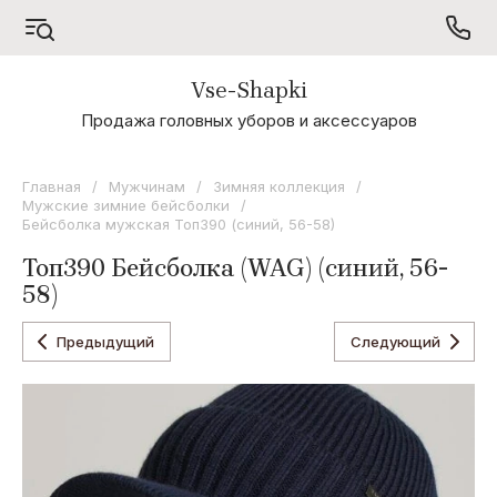
Vse-Shapki
А - Я
Продажа головных уборов и аксессуаров
Коллекция
Odyssey
Главная
/
Мужчинам
/
Зимняя коллекция
/
Мужские зимние бейсболки
/
Коллекция
Бейсболка мужская Топ390 (синий, 56-58)
Oxygon
Топ390 Бейсболка (WAG) (синий, 56-
Коллекция
58)
Flamenco
Коллекция
Предыдущий
Следующий
Noryalli
Коллекция
Dispacci
Коллекция
Wag
Concept