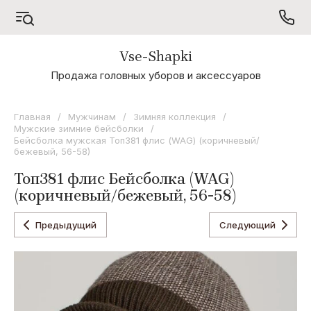
Vse-Shapki
А - Я
Продажа головных уборов и аксессуаров
Коллекция
Odyssey
Главная
/
Мужчинам
/
Зимняя коллекция
/
Мужские зимние бейсболки
/
Коллекция
Бейсболка мужская Топ381 флис (WAG) (коричневый/
Oxygon
бежевый, 56-58)
Коллекция
Топ381 флис Бейсболка (WAG)
Flamenco
(коричневый/бежевый, 56-58)
Коллекция
Noryalli
Предыдущий
Следующий
Коллекция
Dispacci
Коллекция
Wag
Concept