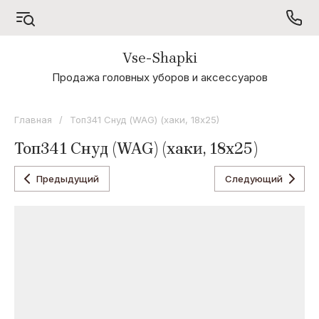
Vse-Shapki
А - Я
Продажа головных уборов и аксессуаров
Коллекция
Odyssey
Главная
/
Топ341 Снуд (WAG) (хаки, 18х25)
Коллекция
Топ341 Снуд (WAG) (хаки, 18х25)
Oxygon
Коллекция
Предыдущий
Следующий
Flamenco
Коллекция
Noryalli
Коллекция
Dispacci
Коллекция
Wag
Concept