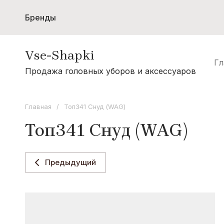
Бренды
Женщинам
Мужчинам
Шарфы и с
Vse-Shapki
Акции
Гл
А - Я
Продажа головных уборов и аксессуаров
Коллекция Odyssey
Коллекция Oxygon
Главная
/
Топ341 Снуд (WAG)
Коллекция Flamenco
Топ341 Снуд (WAG)
Коллекция Noryalli
Коллекция Dispacci
Предыдущий
Коллекция Wag Concept
Коллекция Paola Belleza