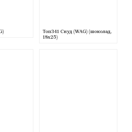
G)
Топ341 Снуд (WAG) (шоколад,
18х25)