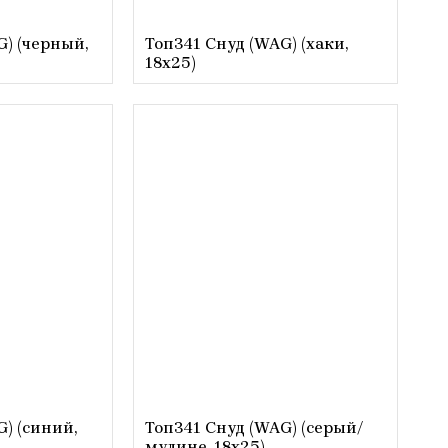
G) (черный,
Топ341 Снуд (WAG) (хаки,
18х25)
) (синий,
Топ341 Снуд (WAG) (серый/
мулине, 18х25)