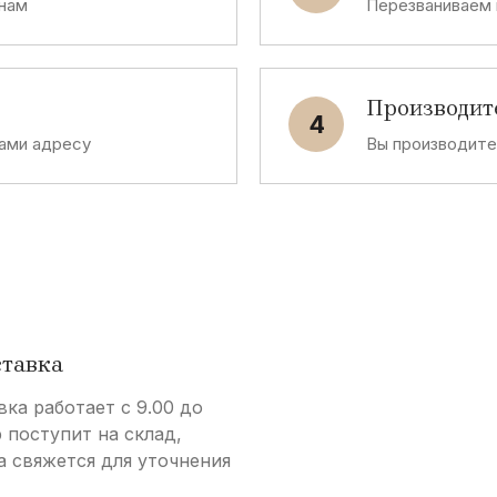
 нам
Перезваниваем 
Производит
4
ами адресу
Вы производит
ставка
вка работает с 9.00 до
р поступит на склад,
а свяжется для уточнения