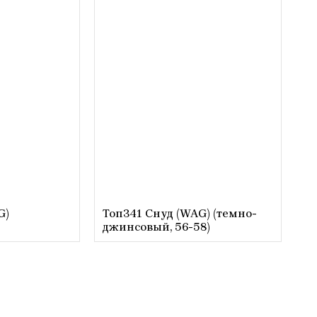
G)
Топ341 Снуд (WAG) (темно-
)
джинсовый, 56-58)