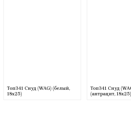
Топ341 Снуд (WAG) (белый,
Топ341 Снуд (WA
18х25)
(антрацит, 18х25