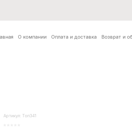
нуды
Балаклавы
Шапки ушанки
Аксессуары
Но
авная
О компании
Оплата и доставка
Возврат и о
Артикул:
Топ341