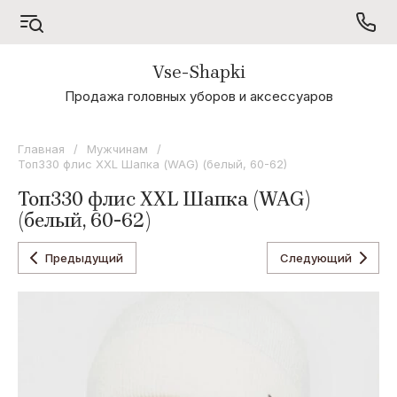
Vse-Shapki
А - Я
Продажа головных уборов и аксессуаров
Коллекция
Odyssey
Главная
/
Мужчинам
/
Топ330 флис XXL Шапка (WAG) (белый, 60-62)
Коллекция
Oxygon
Топ330 флис XXL Шапка (WAG)
(белый, 60-62)
Коллекция
Flamenco
Предыдущий
Следующий
Коллекция
Noryalli
Коллекция
Dispacci
Коллекция
Wag
Concept