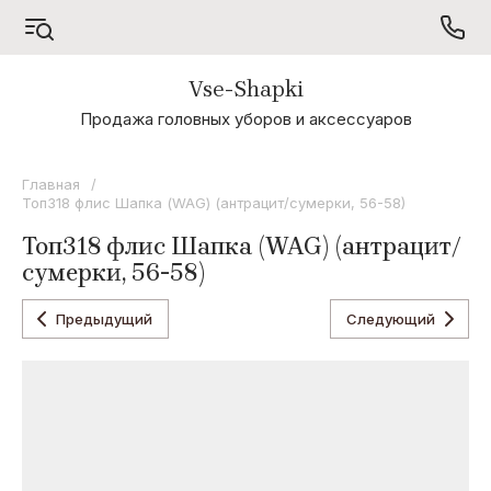
Vse-Shapki
А - Я
Продажа головных уборов и аксессуаров
Коллекция
Odyssey
Главная
/
Топ318 флис Шапка (WAG) (антрацит/сумерки, 56-58)
Коллекция
Oxygon
Топ318 флис Шапка (WAG) (антрацит/
сумерки, 56-58)
Коллекция
Flamenco
Предыдущий
Следующий
Коллекция
Noryalli
Коллекция
Dispacci
Коллекция
Wag
Concept