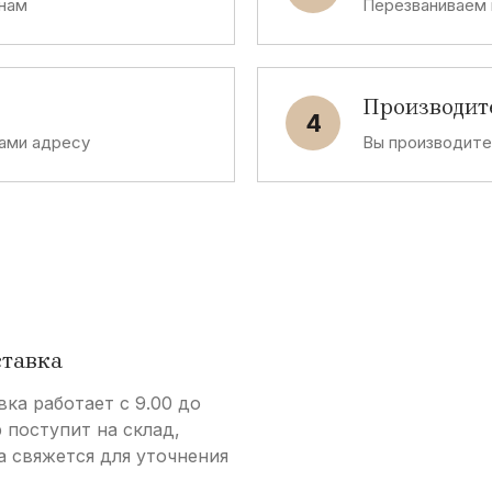
 нам
Перезваниваем 
Производит
4
ами адресу
Вы производит
ставка
вка работает с 9.00 до
р поступит на склад,
а свяжется для уточнения