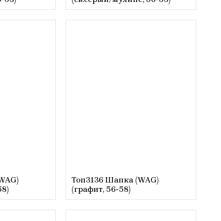
(WAG)
Топ3136 Шапка (WAG)
58)
(графит, 56-58)