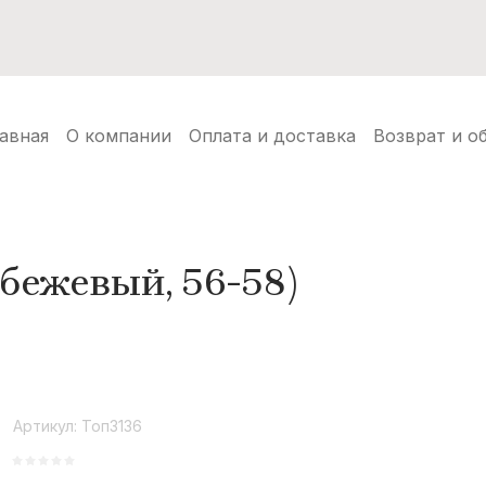
нуды
Балаклавы
Шапки ушанки
Аксессуары
Но
авная
О компании
Оплата и доставка
Возврат и о
бежевый, 56-58)
Артикул:
Топ3136