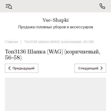
Vse-Shapki
А - Я
Продажа головных уборов и аксессуаров
Коллекция
Odyssey
Главная
/
Топ3136 Шапка (WAG) (коричневый, 56-58)
Коллекция
Топ3136 Шапка (WAG) (коричневый,
Oxygon
56-58)
Коллекция
Flamenco
Предыдущий
Следующий
Коллекция
Noryalli
Коллекция
Dispacci
Коллекция
Wag
Concept