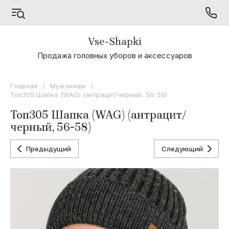
Vse-Shapki
А - Я
Продажа головных уборов и аксессуаров
Коллекция
Odyssey
Главная
/
Мужчинам
/
Топ305 Шапка (WAG) (антрацит/черный, 56-58)
Коллекция
Oxygon
Топ305 Шапка (WAG) (антрацит/
черный, 56-58)
Коллекция
Flamenco
Предыдущий
Следующий
Коллекция
Noryalli
Коллекция
Dispacci
Коллекция
Wag
Concept