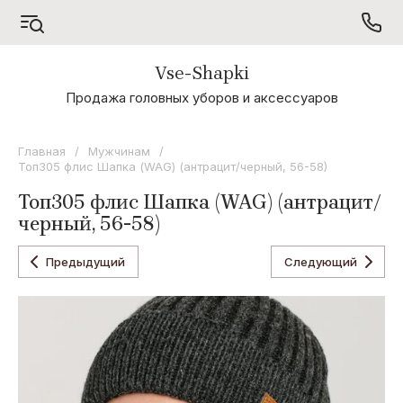
Vse-Shapki
А - Я
Продажа головных уборов и аксессуаров
Коллекция
Odyssey
Главная
/
Мужчинам
/
Топ305 флис Шапка (WAG) (антрацит/черный, 56-58)
Коллекция
Oxygon
Топ305 флис Шапка (WAG) (антрацит/
черный, 56-58)
Коллекция
Flamenco
Предыдущий
Следующий
Коллекция
Noryalli
Коллекция
Dispacci
Коллекция
Wag
Concept