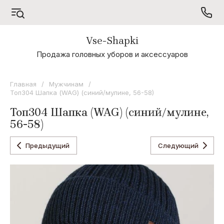
Vse-Shapki
А - Я
Продажа головных уборов и аксессуаров
Коллекция
Odyssey
Главная
/
Мужчинам
/
Топ304 Шапка (WAG) (синий/мулине, 56-58)
Коллекция
Oxygon
Топ304 Шапка (WAG) (синий/мулине,
56-58)
Коллекция
Flamenco
Предыдущий
Следующий
Коллекция
Noryalli
Коллекция
Dispacci
Коллекция
Wag
Concept