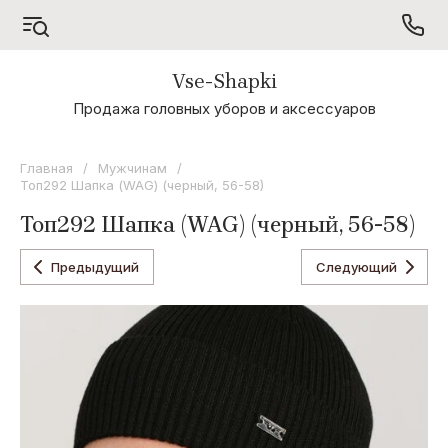
Vse-Shapki
А - Я
Продажа головных уборов и аксессуаров
Коллекция
Odyssey
Главная
/
Мужчинам
/
Топ292 Шапка (WAG) (черный, 56-58)
Коллекция
Oxygon
Топ292 Шапка (WAG) (черный, 56-58)
Коллекция
Flamenco
Предыдущий
Следующий
Коллекция
Noryalli
Коллекция
Dispacci
Коллекция
Wag
Concept