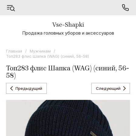
Vse-Shapki
А - Я
Продажа головных уборов и аксессуаров
Коллекция
Odyssey
Главная
/
Мужчинам
/
Топ283 флис Шапка (WAG) (синий, 56-58)
Коллекция
Oxygon
Топ283 флис Шапка (WAG) (синий, 56-
58)
Коллекция
Flamenco
Предыдущий
Следующий
Коллекция
Noryalli
Коллекция
Dispacci
Коллекция
Wag
Concept