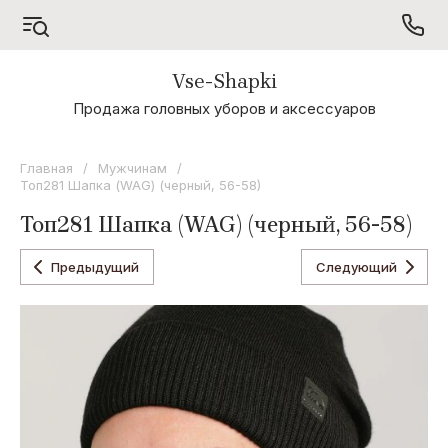
Vse-Shapki
А - Я
Продажа головных уборов и аксессуаров
Коллекция
Odyssey
Главная
/
Мужчинам
/
Топ281 Шапка (WAG) (черный, 56-58)
Коллекция
Oxygon
Топ281 Шапка (WAG) (черный, 56-58)
Коллекция
Flamenco
Предыдущий
Следующий
Коллекция
Noryalli
Коллекция
Dispacci
Коллекция
Wag
Concept