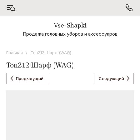
Vse-Shapki
А - Я
Продажа головных уборов и аксессуаров
Коллекция
Odyssey
Главная
/
Топ212 Шарф (WAG)
Коллекция
Топ212 Шарф (WAG)
Oxygon
Коллекция
Предыдущий
Следующий
Flamenco
Коллекция
Noryalli
Коллекция
Dispacci
Коллекция
Wag
Concept