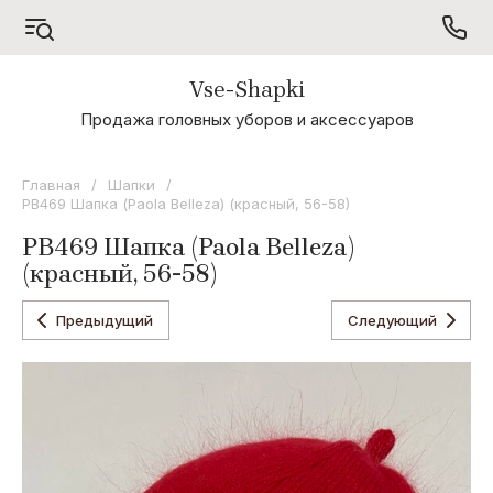
Vse-Shapki
А - Я
Продажа головных уборов и аксессуаров
Коллекция
Odyssey
Главная
/
Шапки
/
PB469 Шапка (Paola Belleza) (красный, 56-58)
Коллекция
Oxygon
PB469 Шапка (Paola Belleza)
(красный, 56-58)
Коллекция
Flamenco
Предыдущий
Следующий
Коллекция
Noryalli
Коллекция
Dispacci
Коллекция
Wag
Concept